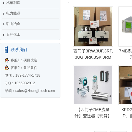
汽车制造
电力能源
矿山冶金
石油化工
联系我们
西门子3RW,3UF,3RP,
7MB
3UG,3RK,3SK,3RM
客服1：项目改造
客服2：备品备件
电话：189-1774-1718
Q Q：1066932912
邮箱：
sales@zhongji-tech.com
【西门子7ME流量
KFD2
计】变送器【现货】
D。