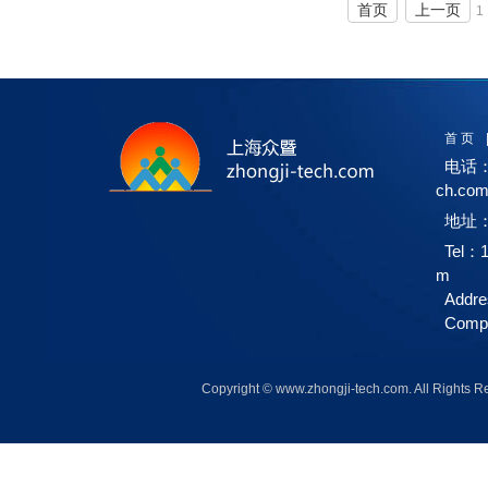
首页
上一页
1
首 页
电话：1
ch.co
地址：
Tel：1
m
Addre
Compa
Copyright © www.zhongji-tech.com. A